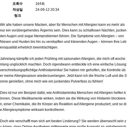
조회수
164회
작성일
24-09-12 20:34
링크
Wir alle haben unsere Macken, aber für Menschen mit Allergien kann es mehr als
nur ein vorübergehendes Ärgernis sein. Dies kann zu schlaflosen Nächten, jucken
den Augen und sogar Atemproblemen führen. Die Symptome von Allergien – von
Niesen und Husten bis hin zu verstopften und tränenden Augen – können Ihre Leb
ensqualität erheblich beeinträchtigen.
Jahrelang kämpfte ich jeden Frühling mit saisonalen Allergien, die mich oft woche
nlang unglücklich machten. Doch irgendwann entdeckte ich eine einfache Lösung:
verschreibungspflichtige Antihistaminika! Sie haben mir geholfen, die Kontrolle üb
er meine Allergiesaison wiederzuerlangen. Jetzt kann ich die frische Luft und die S
onne genießen, ohne mich wie ein juckendes Pulverfass zu fühlen!
Dies ist nur ein Beispiel dafür, wie Antihistaminika Menschen mit Allergien helfen k
önnen. Diese Medikamente wirken, indem sie die Wirkung von Histamin blockiere
n, einer Chemikalie, die Ihr Körper als Reaktion auf Allergene produziert, und so di
e Allergiesymptome wirksam kontrollieren.
Doch wie verschafft man sich am besten Linderung? Sie werden überrascht sein z
u hören, dass Online-Apotheken mittlerweile eine große Auswahl an antiallergisch