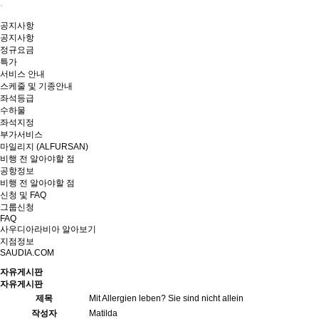
공지사항
공지사항
정규요금
특가
서비스 안내
스케줄 및 기종안내
좌석등급
수하물
좌석지정
부가서비스
마일리지 (ALFURSAN)
비행 전 알아야할 점
공항정보
비행 전 알아야할 점
신청 및 FAQ
그룹신청
FAQ
사우디아라비아 알아보기
지점정보
SAUDIA.COM
자유게시판
자유게시판
제목
Mit Allergien leben? Sie sind nicht allein
작성자
Matilda